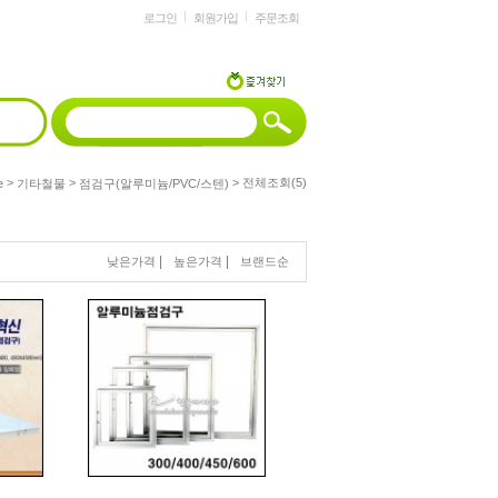
로그인
회원가입
주문조회
>
>
> 전체조회(5)
e
기타철물
점검구(알루미늄/PVC/스텐)
|
|
낮은가격
높은가격
브랜드순