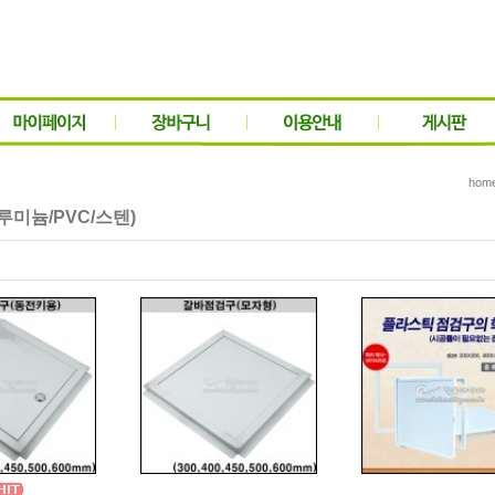
hom
루미늄/PVC/스텐)