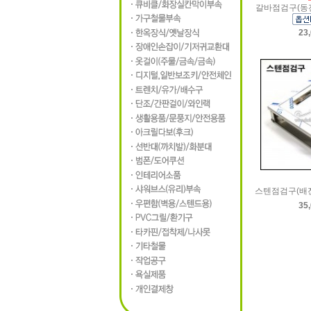
갈바점검구(동
23
스텐점검구(배
35