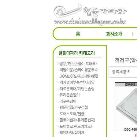
점검구(알
등록제품
5