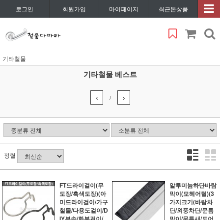
로그인
회원가입
마이페이지
최근본상품
기타철물
기타철물 베스트
/
정렬
FT드라이걸이(무
알루미늄하단바람
도장/흑색도장)(아
막이(모헤어털)(3
미드라이걸이/가구
가지크기(바람차
철물/다용도걸이/D
단/외풍차단/문틈
IY부속/화분걸이/
막이/문틈새/도어