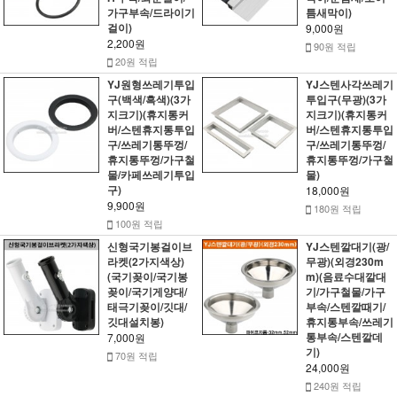
가구부속/드라이기
틈새막이)
걸이)
9,000원
2,200원
90원 적립
20원 적립
YJ원형쓰레기투입
YJ스텐사각쓰레기
구(백색/흑색)(3가
투입구(무광)(3가
지크기)(휴지통커
지크기)(휴지통커
버/스텐휴지통투입
버/스텐휴지통투입
구/쓰레기통뚜껑/
구/쓰레기통뚜껑/
휴지통뚜껑/가구철
휴지통뚜껑/가구철
물/카페쓰레기투입
물)
구)
18,000원
9,900원
180원 적립
100원 적립
신형국기봉걸이브
YJ스텐깔대기(광/
라켓(2가지색상)
무광)(외경230m
(국기꽂이/국기봉
m)(음료수대깔대
꽂이/국기게양대/
기/가구철물/가구
태극기꽂이/깃대/
부속/스텐깔때기/
깃대설치봉)
휴지통부속/쓰레기
통부속/스텐깔데
7,000원
기)
70원 적립
24,000원
240원 적립