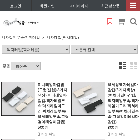
로그인
회원가입
마이페이지
최근본상품
액자걸이부속/액자레일
액자레일(픽쳐레일)
정렬
미니레일마감캡
벽체용액자레일마
(구형/신형)(3가지
감캡(3가지색상)
색상)(미니레일마
(벽체레일마감캡/
감캡/액자레일부
액자레일부속/액자
속/액자레일마구
레일마구리/픽쳐레
리/픽쳐레일부속/
일부속/벽체레일부
벽체레일부속/그림
속/그림걸이레일마
걸이레일마감캡)
감캡)
500원
800원
10원 적립
10원 적립