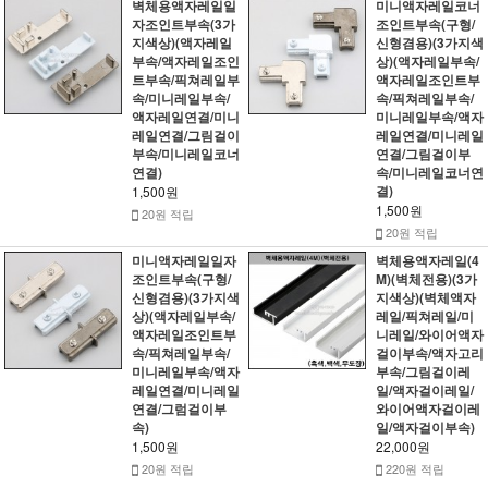
벽체용액자레일일
미니액자레일코너
자조인트부속(3가
조인트부속(구형/
지색상)(액자레일
신형겸용)(3가지색
부속/액자레일조인
상)(액자레일부속/
트부속/픽쳐레일부
액자레일조인트부
속/미니레일부속/
속/픽쳐레일부속/
액자레일연결/미니
미니레일부속/액자
레일연결/그림걸이
레일연결/미니레일
부속/미니레일코너
연결/그림걸이부
연결)
속/미니레일코너연
결)
1,500원
1,500원
20원 적립
20원 적립
미니액자레일일자
벽체용액자레일(4
조인트부속(구형/
M)(벽체전용)(3가
신형겸용)(3가지색
지색상)(벽체액자
상)(액자레일부속/
레일/픽쳐레일/미
액자레일조인트부
니레일/와이어액자
속/픽쳐레일부속/
걸이부속/액자고리
미니레일부속/액자
부속/그림걸이레
레일연결/미니레일
일/액자걸이레일/
연결/그럼걸이부
와이어액자걸이레
속)
일/액자걸이부속)
1,500원
22,000원
20원 적립
220원 적립