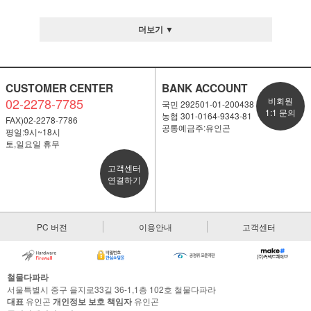
더보기 ▼
CUSTOMER CENTER
BANK ACCOUNT
02-2278-7785
비회원
국민 292501-01-200438
1:1 문의
농협 301-0164-9343-81
FAX)02-2278-7786
공통예금주:유인곤
평일:9시~18시
토,일요일 휴무
고객센터
연결하기
PC 버전
이용안내
고객센터
철물다파라
서울특별시 중구 을지로33길 36-1,1층 102호 철물다파라
대표
유인곤
개인정보 보호 책임자
유인곤