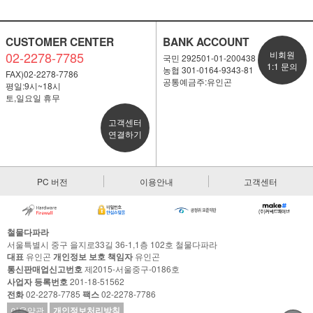
CUSTOMER CENTER
BANK ACCOUNT
02-2278-7785
비회원
국민 292501-01-200438
1:1 문의
농협 301-0164-9343-81
FAX)02-2278-7786
공통예금주:유인곤
평일:9시~18시
토,일요일 휴무
고객센터
연결하기
PC 버전
이용안내
고객센터
철물다파라
서울특별시 중구 을지로33길 36-1,1층 102호 철물다파라
대표
유인곤
개인정보 보호 책임자
유인곤
통신판매업신고번호
제2015-서울중구-0186호
사업자 등록번호
201-18-51562
전화
02-2278-7785
팩스
02-2278-7786
이용약관
개인정보처리방침