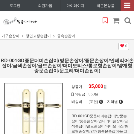
로그인
회원가입
마이페이지
최근본상품
가구손잡이
정면고정손잡이
금속손잡이
0
RD-001GD중문더미손잡이(방문손잡이/중문손잡이/인테리어손
잡이/금색손잡이/골드손잡이/더미모티스/통로형손잡이/양개형
중문손잡이/문고리/더미손잡이)
35,000
상품가
원
적립금
350원
배송비
(조건)
지역별
RD-001GD중문더미손잡이(방문손
잡이/중문손잡이/인테리어손잡이/금
색손잡이/골드손잡이/더미모티스/통
로형손잡이/양개형중문손잡이/문고