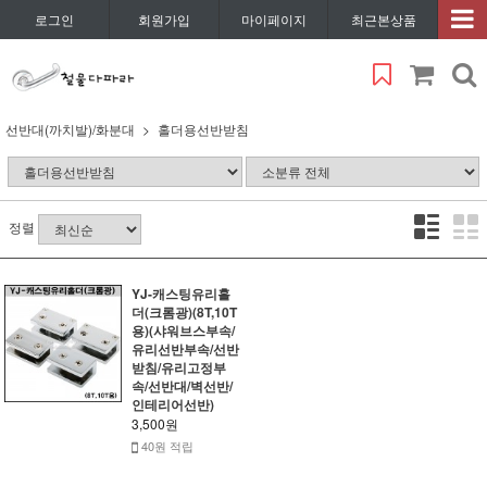
로그인
회원가입
마이페이지
최근본상품
선반대(까치발)/화분대
홀더용선반받침
정렬
YJ-캐스팅유리홀
더(크롬광)(8T,10T
용)(샤워브스부속/
유리선반부속/선반
받침/유리고정부
속/선반대/벽선반/
인테리어선반)
3,500원
40원 적립