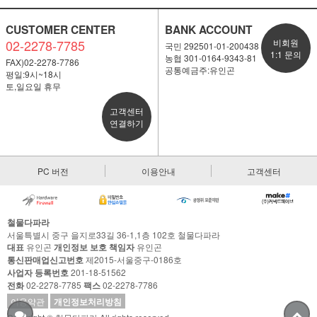
CUSTOMER CENTER
BANK ACCOUNT
02-2278-7785
비회원
국민 292501-01-200438
1:1 문의
농협 301-0164-9343-81
FAX)02-2278-7786
공통예금주:유인곤
평일:9시~18시
토,일요일 휴무
고객센터
연결하기
PC 버전
이용안내
고객센터
철물다파라
서울특별시 중구 을지로33길 36-1,1층 102호 철물다파라
대표
유인곤
개인정보 보호 책임자
유인곤
통신판매업신고번호
제2015-서울중구-0186호
사업자 등록번호
201-18-51562
전화
02-2278-7785
팩스
02-2278-7786
이용약관
개인정보처리방침