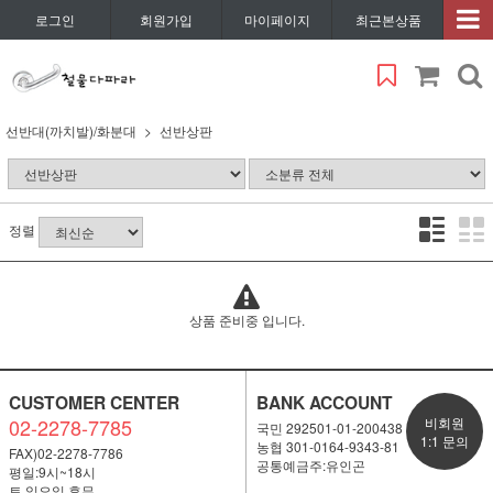
로그인
회원가입
마이페이지
최근본상품
선반대(까치발)/화분대
선반상판
정렬
상품 준비중 입니다.
CUSTOMER CENTER
BANK ACCOUNT
02-2278-7785
비회원
국민 292501-01-200438
1:1 문의
농협 301-0164-9343-81
FAX)02-2278-7786
공통예금주:유인곤
평일:9시~18시
토,일요일 휴무