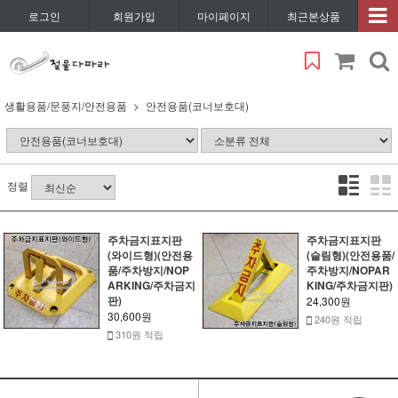
로그인
회원가입
마이페이지
최근본상품
생활용품/문풍지/안전용품
안전용품(코너보호대)
정렬
주차금지표지판
주차금지표지판
(와이드형)(안전용
(슬림형)(안전용품/
품/주차방지/NOP
주차방지/NOPAR
ARKING/주차금지
KING/주차금지판)
판)
24,300원
30,600원
240원 적립
310원 적립