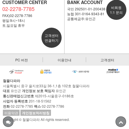
CUSTOMER CENTER
BANK ACCOUNT
02-2278-7785
비회원
국민 292501-01-200438
1:1 문의
농협 301-0164-9343-81
FAX)02-2278-7786
공통예금주:유인곤
평일:9시~18시
토,일요일 휴무
고객센터
연결하기
PC 버전
이용안내
고객센터
철물다파라
서울특별시 중구 을지로33길 36-1,1층 102호 철물다파라
대표
유인곤
개인정보 보호 책임자
유인곤
통신판매업신고번호
제2015-서울중구-0186호
사업자 등록번호
201-18-51562
전화
02-2278-7785
팩스
02-2278-7786
이용약관
개인정보처리방침
Copyright © 철물다파라 All rights reserved.