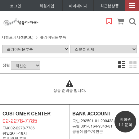
로그인
회원가입
마이페이지
최근본상품
세한프레시젼(KSL)
슬라이딩문부속
정렬
상품 준비중 입니다.
CUSTOMER CENTER
BANK ACCOUNT
02-2278-7785
비회원
국민 292501-01-200438
1:1 문의
농협 301-0164-9343-81
FAX)02-2278-7786
공통예금주:유인곤
평일:9시~18시
토,일요일 휴무