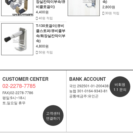
장실칸막이부속/큐
속)
비클옷걸이)
2,800원
4,400원
30원 적립
40원 적립
T-130옷걸이(큐비
클스토퍼/큐비클부
속/화장실칸막이부
속)
4,800원
50원 적립
CUSTOMER CENTER
BANK ACCOUNT
02-2278-7785
비회원
국민 292501-01-200438
1:1 문의
농협 301-0164-9343-81
FAX)02-2278-7786
공통예금주:유인곤
평일:9시~18시
토,일요일 휴무
고객센터
연결하기