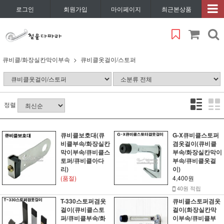
로그인
회원가입
마이페이지
최근본상품
큐비클/화장실칸막이부속
큐비클옷걸이/스토퍼
정렬
큐비클보호대(큐
G-X큐비클스토퍼
비클부속/화장실칸
겸옷걸이(큐비클
막이부속/큐비클스
부속/화장실칸막이
토퍼/큐비클아다
부속/큐비클옷걸
리)
이)
(품절)
4,400원
40원 적립
T-330스토퍼겸옷
큐비클스토퍼겸옷
걸이(큐비클스토
걸이(화장실칸막
퍼/큐비클부속/화
이부속/큐비클부