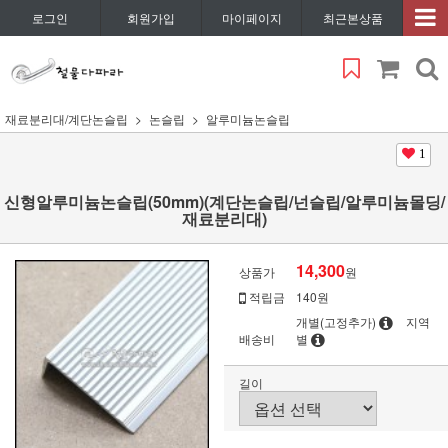
로그인
회원가입
마이페이지
최근본상품
재료분리대/계단논슬립
논슬립
알루미늄논슬립
1
신형알루미늄논슬립(50mm)(계단논슬립/넌슬립/알루미늄몰딩/
재료분리대)
14,300
상품가
원
적립금
140원
개별(고정추가)
지역
배송비
별
길이