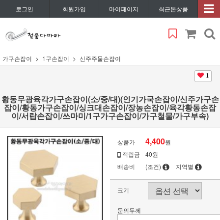
로그인
회원가입
마이페이지
최근본상품
가구손잡이
1구손잡이
신주주물손잡이
1
황동무광육각가구손잡이(소/중/대)(인기가국손잡이/신주가구손
잡이/황동가구손잡이/싱크대손잡이/장농손잡이/육각황동손잡
이/서랍손잡이/쓰마미/1구가구손잡이/가구철물/가구부속)
4,400
상품가
원
적립금
40원
배송비
(조건)
지역별
크기
문의두께