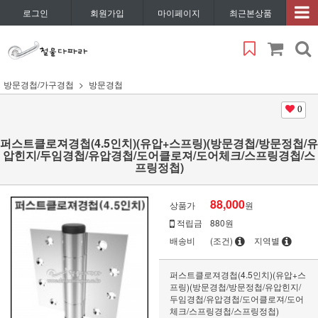
로그인
회원가입
마이페이지
최근본상품
방문경첩/가구경첩
방문경첩
0
퍼스트클로져경첩(4.5인치)(유압+스프링)(방문경첩/방문정첩/유
압힌지/두임경첩/유압경첩/도어클로져/도어체크/스프링경첩/스
프링정첩)
88,000
상품가
원
적립금
880원
배송비
(조건)
지역별
퍼스트클로져경첩(4.5인치)(유압+스
프링)(방문경첩/방문정첩/유압힌지/
두임경첩/유압경첩/도어클로져/도어
체크/스프링경첩/스프링정첩)