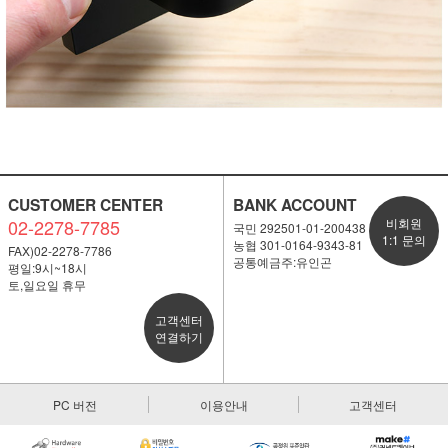
CUSTOMER CENTER
BANK ACCOUNT
02-2278-7785
비회원
국민 292501-01-200438
1:1 문의
농협 301-0164-9343-81
FAX)02-2278-7786
공통예금주:유인곤
평일:9시~18시
토,일요일 휴무
고객센터
연결하기
PC 버전
이용안내
고객센터