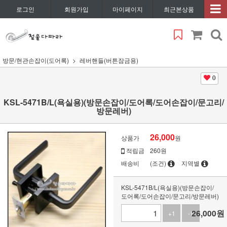
로그인
회원가입
마이페이지
최근본상품
방문/현관손잡이(도어록)
레버핸들(버튼잠금용)
0
KSL-5471B/L(욕실용)(방문손잡이/도어록/도어손잡이/문고리/
방문레버)
26,000
상품가
원
적립금
260원
배송비
(조건)
지역별
KSL-5471B/L(욕실용)(방문손잡이/
도어록/도어손잡이/문고리/방문레버)
26,000
원
+1
-1