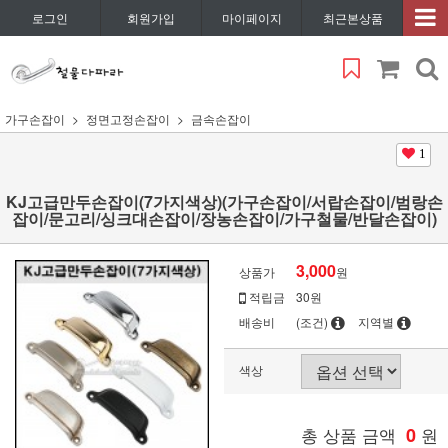
로그인
회원가입
마이페이지
최근본상품
가구손잡이
정면고정손잡이
금속손잡이
1
KJ고급만두손잡이(7가지색상)(가구손잡이/서랍손잡이/범랑손
잡이/문고리/싱크대손잡이/장농손잡이/가구철물/반달손잡이)
3,000
상품가
원
적립금
30원
배송비
(조건)
지역별
색상
총 상품 금액
0
원