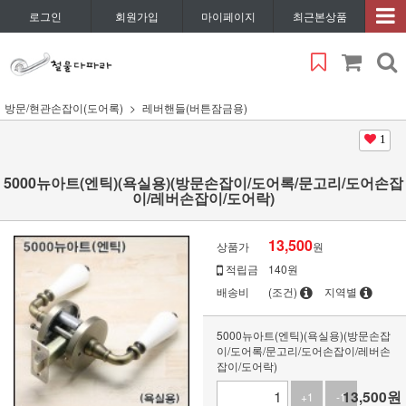
로그인
회원가입
마이페이지
최근본상품
방문/현관손잡이(도어록)
레버핸들(버튼잠금용)
1
5000뉴아트(엔틱)(욕실용)(방문손잡이/도어록/문고리/도어손잡
이/레버손잡이/도어락)
13,500
상품가
원
적립금
140원
배송비
(조건)
지역별
5000뉴아트(엔틱)(욕실용)(방문손잡
이/도어록/문고리/도어손잡이/레버손
잡이/도어락)
13,500
원
+1
-1