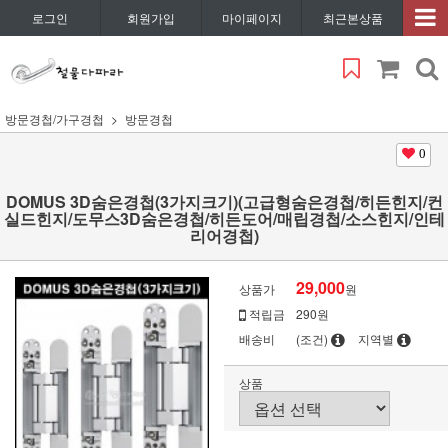
로그인
회원가입
마이페이지
최근본상품
방문경첩/가구경첩
방문경첩
0
DOMUS 3D숨은경첩(3가지크기)(고급형숨은경첩/히든힌지/컨
실드힌지/도무스3D숨은경첩/히든도어/매립경첩/소스힌지/인테
리어경첩)
29,000
상품가
원
적립금
290원
배송비
(조건)
지역별
상품