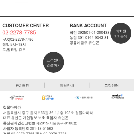
CUSTOMER CENTER
BANK ACCOUNT
02-2278-7785
비회원
국민 292501-01-200438
1:1 문의
농협 301-0164-9343-81
FAX)02-2278-7786
공통예금주:유인곤
평일:9시~18시
토,일요일 휴무
고객센터
연결하기
PC 버전
이용안내
고객센터
철물다파라
서울특별시 중구 을지로33길 36-1,1층 102호 철물다파라
대표
유인곤
개인정보 보호 책임자
유인곤
통신판매업신고번호
제2015-서울중구-0186호
사업자 등록번호
201-18-51562
전화
02-2278-7785
팩스
02-2278-7786