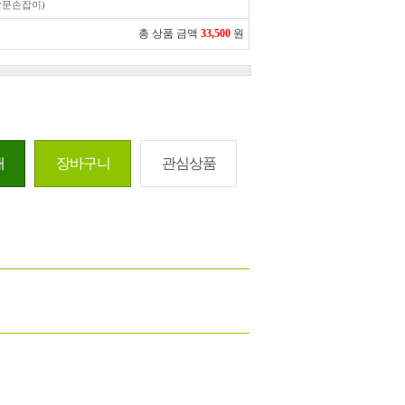
방문손잡이)
총 상품 금액
33,500
원
매
장바구니
관심상품