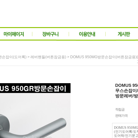
>
> DOMUS 950MG방문손잡이(버튼잠금
관손잡이(도어록)
레버핸들(버튼잠금용)
DOMUS 
무스손잡이/
방문레버/
적립금
판매가격
DOMUS 950
(인기도어록/도
도어락/인기문고