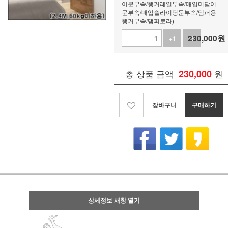
이분부속/행거레일부속/매입미닫이
문부속/매입슬라이딩문부속/댐퍼용
행거부속/댐퍼로라)
230,000
원
+1
-1
총 상품 금액
230,000
원
장바구니
구매하기
상세정보 새창 열기