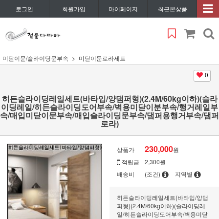
로그인
회원가입
마이페이지
최근본상품
미닫이문/슬라이딩문부속
미닫이문로라세트
0
히든슬라이딩레일세트(바타입/양댐퍼형)(2.4M/60kg이하)(슬라
이딩레일/히든슬라이딩도어부속/벽용미닫이분부속/행거레일부
속/매입미닫이문부속/매입슬라이딩문부속/댐퍼용행거부속/댐퍼
로라)
230,000
상품가
원
적립금
2,300원
배송비
(조건)
지역별
히든슬라이딩레일세트(바타입/양댐
퍼형)(2.4M/60kg이하)(슬라이딩레
일/히든슬라이딩도어부속/벽용미닫