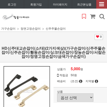
로그인
회원가입
마이페이지
최근본상품
가구손잡이
정면고정손잡이
신주주물손잡이
0
HD신주대교손잡이(소/대)(2가지색상)(가구손잡이/신주주물손
잡이/신주손잡이/황동손잡이/싱크대손잡이/장농손잡이/서랍손
잡이/정명고정손잡이/금색가구손잡이)
5,000
상품가
원
적립금
50원
배송비
(조건)
지역별
상품