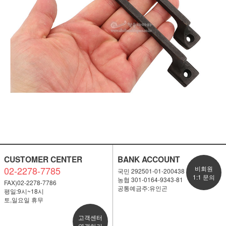
CUSTOMER CENTER
BANK ACCOUNT
02-2278-7785
비회원
국민 292501-01-200438
1:1 문의
농협 301-0164-9343-81
FAX)02-2278-7786
공통예금주:유인곤
평일:9시~18시
토,일요일 휴무
고객센터
연결하기