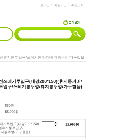
로그인
회원가입
주문조회
/스텐휴지통투입구/쓰레기통뚜껑/휴지통뚜껑/가구철물)
쓰레기투입구(내경200*150)(휴지통커버/
투입구/쓰레기통뚜껑/휴지통뚜껑/가구철물)
550원
55,000
원
기투입구(내경200*150)
55,000
원
텐휴지통투입구/
지통뚜껑/가구철물)