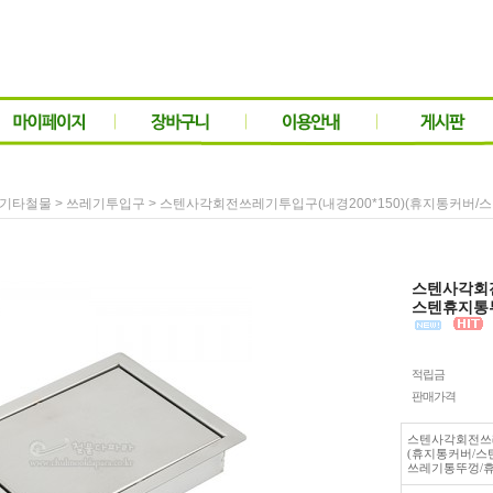
>
> 스텐사각회전쓰레기투입구(내경200*150)(휴지통커버
기타철물
쓰레기투입구
스텐사각회전
스텐휴지통
적립금
판매가격
스텐사각회전쓰레
(휴지통커버/스
쓰레기통뚜껑/휴