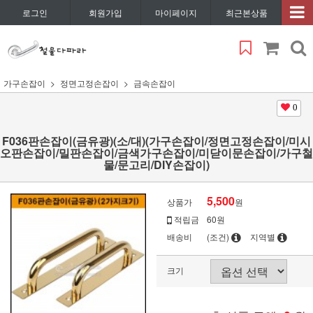
로그인
회원가입
마이페이지
최근본상품
가구손잡이
정면고정손잡이
금속손잡이
0
F036판손잡이(금유광)(소/대)(가구손잡이/정면고정손잡이/미시
오판손잡이/밀판손잡이/금색가구손잡이/미닫이문손잡이/가구철
물/문고리/DIY손잡이)
5,500
상품가
원
적립금
60원
배송비
(조건)
지역별
크기