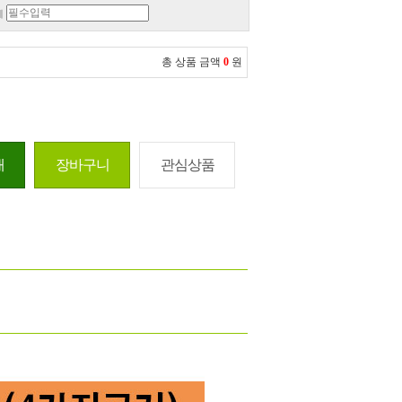
께
총 상품 금액
0
원
매
장바구니
관심상품