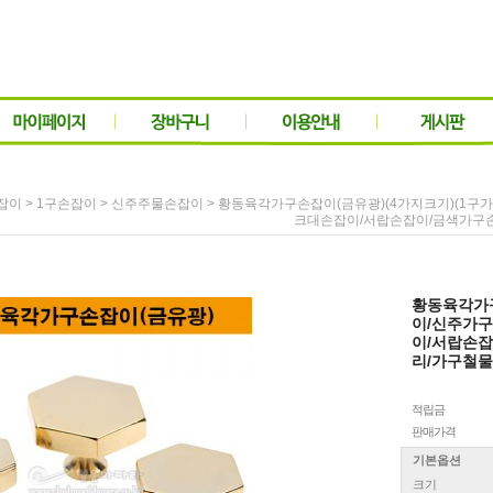
>
>
> 황동육각가구손잡이(금유광)(4가지크기)(1
잡이
1구손잡이
신주주물손잡이
크대손잡이/서랍손잡이/금색가구손
황동육각가구
이/신주가
이/서랍손잡
리/가구철물
적립금
판매가격
기본옵션
크기