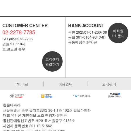
CUSTOMER CENTER
BANK ACCOUNT
02-2278-7785
비회원
국민 292501-01-200438
1:1 문의
농협 301-0164-9343-81
FAX)02-2278-7786
공통예금주:유인곤
평일:9시~18시
토,일요일 휴무
고객센터
연결하기
PC 버전
이용안내
고객센터
철물다파라
서울특별시 중구 을지로33길 36-1,1층 102호 철물다파라
대표
유인곤
개인정보 보호 책임자
유인곤
통신판매업신고번호
제2015-서울중구-0186호
사업자 등록번호
201-18-51562
02-2278-7785
02-2278-7786