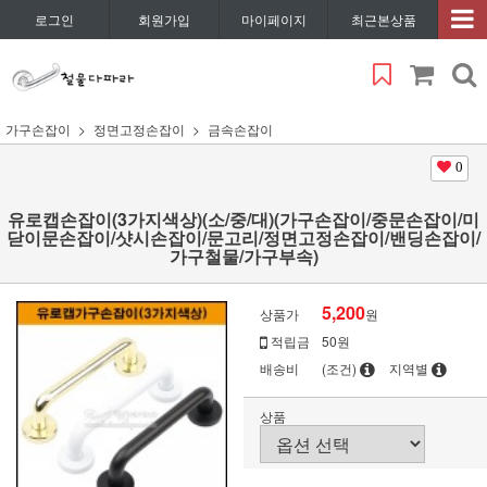
로그인
회원가입
마이페이지
최근본상품
가구손잡이
정면고정손잡이
금속손잡이
0
유로캡손잡이(3가지색상)(소/중/대)(가구손잡이/중문손잡이/미
닫이문손잡이/샷시손잡이/문고리/정면고정손잡이/밴딩손잡이/
가구철물/가구부속)
5,200
상품가
원
적립금
50원
배송비
(조건)
지역별
상품