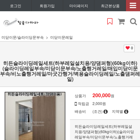
로그인
회원가입
마이페이지
최근본상품
미닫이문/슬라이딩문부속
미닫이문레일
0
히든슬라이딩레일세트(하부레일설치용/양댐퍼형)(60kg이하)
(슬라이딩레일부속/미닫이문부속/노출행거레일/매입미닫이문
부속/비노출행거레일/마굿간행거/벽용슬라이딩레일/노출댐퍼레
일)
200,000
상품가
원
적립금
2,000원
배송비
(조건)
지역별
히든슬라이딩레일세트(하부레일설
치용/양댐퍼형)(60kg이하)(슬라이딩
레일부속/미닫이문부속/노출행거레