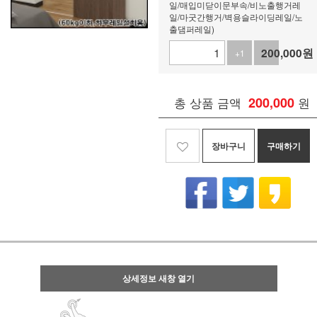
일/매입미닫이문부속/비노출행거레
일/마굿간행거/벽용슬라이딩레일/노
출댐퍼레일)
200,000
원
+1
-1
총 상품 금액
200,000
원
장바구니
구매하기
상세정보 새창 열기