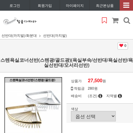
로그인
회원가입
마이페이지
최근본상품
선반대(까치발)/화분대
선반대(까치발)
0
스텐욕실코너선반(스텐광/골드광)(욕실부속/선반대/욕실선반/욕
실선반대/모서리선반)
27,500
상품가
원
적립금
280원
배송비
(조건)
지역별
색상