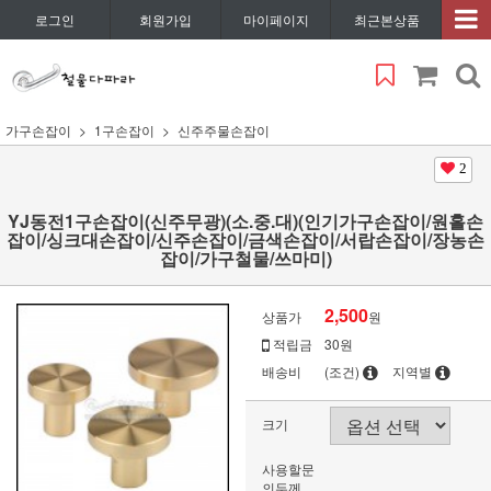
로그인
회원가입
마이페이지
최근본상품
가구손잡이
1구손잡이
신주주물손잡이
2
YJ동전1구손잡이(신주무광)(소.중.대)(인기가구손잡이/원홀손
잡이/싱크대손잡이/신주손잡이/금색손잡이/서랍손잡이/장농손
잡이/가구철물/쓰마미)
2,500
상품가
원
적립금
30원
배송비
(조건)
지역별
크기
사용할문
의두께