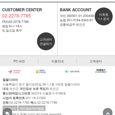
CUSTOMER CENTER
BANK ACCOUNT
02-2278-7785
비회원
국민 292501-01-200438
1:1 문의
농협 301-0164-9343-81
FAX)02-2278-7786
공통예금주:유인곤
평일:9시~18시
토,일요일 휴무
고객센터
연결하기
PC 버전
이용안내
고객센터
철물다파라
서울특별시 중구 을지로33길 36-1,1층 102호 철물다파라
대표
유인곤
개인정보 보호 책임자
유인곤
통신판매업신고번호
제2015-서울중구-0186호
사업자 등록번호
201-18-51562
전화
02-2278-7785
팩스
02-2278-7786
이용약관
개인정보처리방침
Copyright © 철물다파라 All rights reserved.