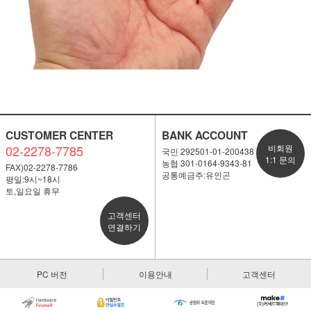
CUSTOMER CENTER
BANK ACCOUNT
02-2278-7785
비회원
국민 292501-01-200438
1:1 문의
농협 301-0164-9343-81
FAX)02-2278-7786
공통예금주:유인곤
평일:9시~18시
토,일요일 휴무
고객센터
연결하기
PC 버전
이용안내
고객센터