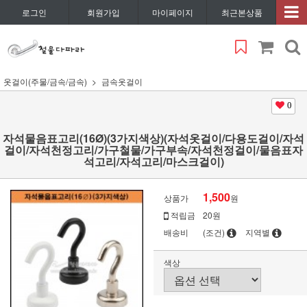
로그인
회원가입
마이페이지
최근본상품
옷걸이(주물/금속/금속)
금속옷걸이
0
자석물음표고리(16Ø)(3가지색상)(자석옷걸이/다용도걸이/자석
걸이/자석천정고리/가구철물/가구부속/자석천정걸이/물음표자
석고리/자석고리/마스크걸이)
1,500
상품가
원
적립금
20원
배송비
(조건)
지역별
색상