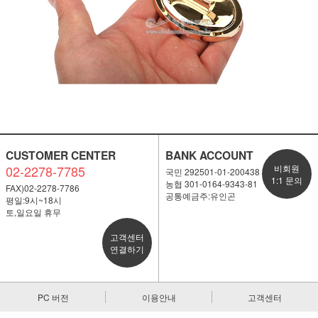
CUSTOMER CENTER
BANK ACCOUNT
02-2278-7785
비회원
국민 292501-01-200438
1:1 문의
농협 301-0164-9343-81
FAX)02-2278-7786
공통예금주:유인곤
평일:9시~18시
토,일요일 휴무
고객센터
연결하기
PC 버전
이용안내
고객센터