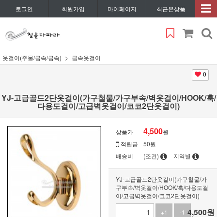
로그인
회원가입
마이페이지
최근본상품
옷걸이(주물/금속/금속)
금속옷걸이
0
YJ-고급골드2단옷걸이(가구철물/가구부속/벽옷걸이/HOOK/훅/
다용도걸이/고급벽옷걸이/코코2단옷걸이)
4,500
상품가
원
적립금
50원
배송비
(조건)
지역별
YJ-고급골드2단옷걸이(가구철물/가
구부속/벽옷걸이/HOOK/훅/다용도걸
이/고급벽옷걸이/코코2단옷걸이)
4,500
원
+1
-1