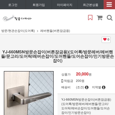
로그인
회원가입
마이페이지
최근본상품
방문/현관손잡이(도어록)
레버핸들(버튼잠금용)
0
YJ-660MSN방문손잡이(버튼잠금용)(도어록/방문레버/레버핸
들/문고리/도어락/레버손잡이/도어핸들/도어손잡이/인기방문손
잡이)
20,000
상품가
원
적립금
200원
배송비
(조건)
지역별
YJ-660MSN방문손잡이(버튼잠금용)
(도어록/방문레버/레버핸들/문고리/
도어락/레버손잡이/도어핸들/도어손
잡이/인기방문손잡이)