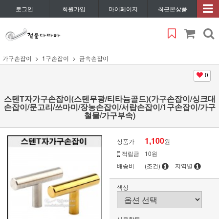
로그인
회원가입
마이페이지
최근본상품
가구손잡이
1구손잡이
금속손잡이
0
스텐T자가구손잡이(스텐무광/티타늄골드)(가구손잡이/싱크대
손잡이/문고리/쓰마미/장농손잡이/서랍손잡이/1구손잡이/가구
철물/가구부속)
1,100
상품가
원
적립금
10원
배송비
(조건)
지역별
색상
사용할문