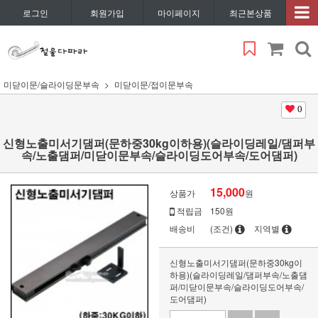
로그인
회원가입
마이페이지
최근본상품
미닫이문/슬라이딩문부속
미닫이문/접이문부속
0
신형노출미서기댐퍼(문하중30kg이하용)(슬라이딩레일/댐퍼부
속/노출댐퍼/미닫이문부속/슬라이딩도어부속/도어댐퍼)
15,000
상품가
원
적립금
150원
배송비
(조건)
지역별
신형노출미서기댐퍼(문하중30kg이
하용)(슬라이딩레일/댐퍼부속/노출댐
퍼/미닫이문부속/슬라이딩도어부속/
도어댐퍼)