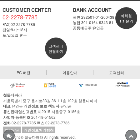
CUSTOMER CENTER
BANK ACCOUNT
02-2278-7785
비회원
국민 292501-01-200438
1:1 문의
농협 301-0164-9343-81
FAX)02-2278-7786
공통예금주:유인곤
평일:9시~18시
토,일요일 휴무
고객센터
연결하기
PC 버전
이용안내
고객센터
철물다파라
서울특별시 중구 을지로33길 36-1,1층 102호 철물다파라
대표
유인곤
개인정보 보호 책임자
유인곤
통신판매업신고번호
제2015-서울중구-0186호
사업자 등록번호
201-18-51562
전화
02-2278-7785
팩스
02-2278-7786
이용약관
개인정보처리방침
Copyright © 철물다파라 All rights reserved.