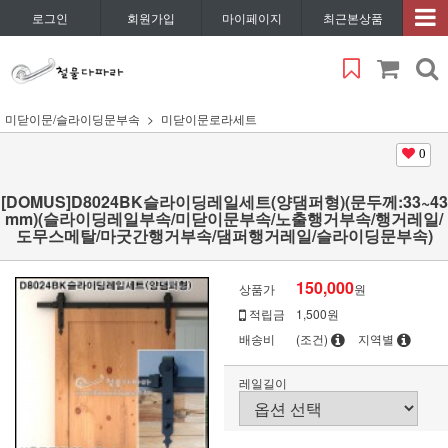
로그인
회원가입
마이페이지
최근본상품
미닫이문/슬라이딩문부속
미닫이문로라세트
0
[DOMUS]D8024BK슬라이딩레일세트(양댐퍼형)(문두께:33~43
mm)(슬라이딩레일부속/미닫이문부속/노출행거부속/행거레일/
도무스메탈/마굿간행거부속/댐퍼행거레일/슬라이딩문부속)
150,000
상품가
원
적립금
1,500원
배송비
(조건)
지역별
레일길이