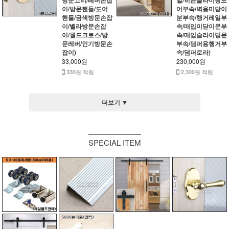
이/방문핸들/도어
어부속/벽용미닫이
핸들/금색방문손잡
분부속/행거레일부
이/벨라방문손잡
속/매입미닫이문부
이/월드크로스/방
속/매입슬라이딩문
문레버/인기방문손
부속/댐퍼용행거부
잡이)
속/댐퍼로라)
33,000원
230,000원
330원 적립
2,300원 적립
더보기 ▼
SPECIAL ITEM