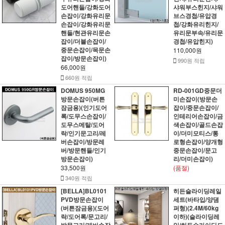
도어핸들/강화도어
샤워부스힌지/샤워
손잡이/강화유리문
브스경첩/유압경
손잡이/강화유리문
첩/강화유리힌지/
핸들/현관유리문손
유리문부속/유리문
잡이/더블손잡이/
경첩/유압힌지)
중문손잡이/목문손
110,000원
잡이/방문손잡이)
990원 적립
66,000원
660원 적립
DOMUS 950MG
RD-001GD중문더
방문손잡이(버튼
미손잡이(방문손
잠금용)(인기도어
잡이/중문손잡이/
록/도무스손잡이/
인테리어손잡이/금
도무스메탈/도어
색손잡이/골드손잡
락/인기문고리/레
이/더미모티스/통
버손잡이/방문레
로형손잡이/양개형
버/방문핸들/인기
중문손잡이/문고
방문손잡이)
리/더미손잡이)
33,500원
(품절)
340원 적립
[BELLA]BL0101
히든슬라이딩레일
PVD방문손잡이
세트(바타입/양댐
(버튼잠금용)(도어
퍼형)(2.4M/60kg
락/도어록/문고리/
이하)(슬라이딩레
방문고리/레버손잡
일/히든슬라이딩도