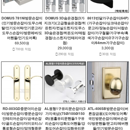
DOMUS 781NI방문손잡이
DOMUS 3D숨은경첩(3가
8613반달가구손잡이(64P)
(인기방문손잡이/도무스메
지크기)(고급형숨은경첩/히
(가구손잡이/싱크대손잡이/
탈/인기도어락/인기문고리/
든힌지/컨실드힌지/도무스
문고리/장농손잡이/서랍손
도무스손잡이/방문레버/도
3D숨은경첩/히든도어/매립
잡이/가구철물/가구부속/흑
어핸들/인기도어록)
경첩/소스힌지/인테리어경
색가구손잡이/2구가구손잡
첩)
이/64mm가구손잡이)
69,500원
29,000원
3,300원
700원 적립
290원 적립
30원 적립
RD-003GD중문더미손잡
AL원형1구유리문손잡이(3
ATL-406SB방문손잡이(버
이(방문손잡이/중문손잡이/
가지색상)(75Ø/100Ø/150
튼잠금용)(도어락/도어록/
인테리어손잡이/금색손잡
Ø)(원홀유리문핸들/1구유
국민방문손잡이/레버손잡
이/골드손잡이/더미모티스/
리손잡이/강화도어핸들/강
이/방문핸들/문고리/레버핸
통로형손잡이/양개형중문
화도어손잡이/강화유리문
들/인기방문손잡이)