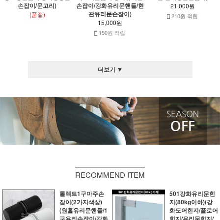
손잡이/문고리)
손잡이/강화유리문핸들/현
21,000원
관유리문손잡이)
(품절)
210원 적립
15,000원
150원 적립
더보기 ▼
RECOMMEND ITEM
롤렉트1구마주손
501강화유리문힌
잡이(2가지색상)
지(80kg이하)(강
(원홀유리문핸들/1
화도어힌지/플로어
구유리손잡이/강화
힌지/유리문힌지/