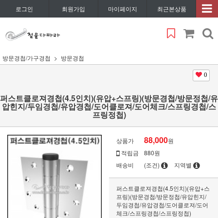
로그인
회원가입
마이페이지
최근본상품
방문경첩/가구경첩
방문경첩
0
퍼스트클로져경첩(4.5인치)(유압+스프링)(방문경첩/방문정첩/유
압힌지/두임경첩/유압경첩/도어클로져/도어체크/스프링경첩/스
프링정첩)
88,000
상품가
원
적립금
880원
배송비
(조건)
지역별
퍼스트클로져경첩(4.5인치)(유압+스
프링)(방문경첩/방문정첩/유압힌지/
두임경첩/유압경첩/도어클로져/도어
체크/스프링경첩/스프링정첩)