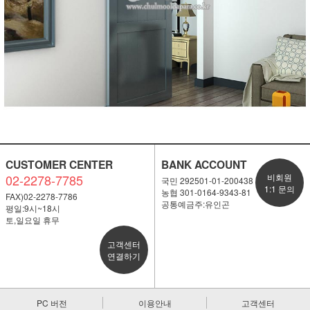
CUSTOMER CENTER
BANK ACCOUNT
02-2278-7785
비회원
국민 292501-01-200438
1:1 문의
농협 301-0164-9343-81
FAX)02-2278-7786
공통예금주:유인곤
평일:9시~18시
토,일요일 휴무
고객센터
연결하기
PC 버전
이용안내
고객센터