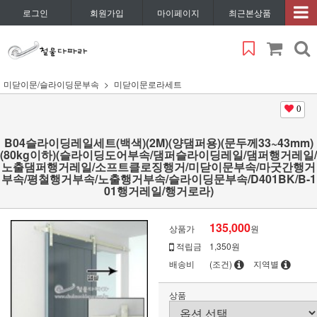
로그인
회원가입
마이페이지
최근본상품
미닫이문/슬라이딩문부속
미닫이문로라세트
0
B04슬라이딩레일세트(백색)(2M)(양댐퍼용)(문두께33~43mm)
(80kg이하)(슬라이딩도어부속/댐퍼슬라이딩레일/댐퍼행거레일/
노출댐퍼행거레일/소프트클로징행거/미닫이문부속/마굿간행거
부속/평철행거부속/노출행거부속/슬라이딩문부속/D401BK/B-1
01행거레일/행거로라)
135,000
상품가
원
적립금
1,350원
배송비
(조건)
지역별
상품