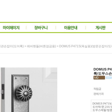
>
> DOMUS P471S(욕실용)(방문손잡
현관손잡이(도어록)
레버핸들(버튼잠금용)
DOMUS 
록/도무스손
적립금
판매가격
DOMUS P471
도어락/문고리/
도무스메탈/방문