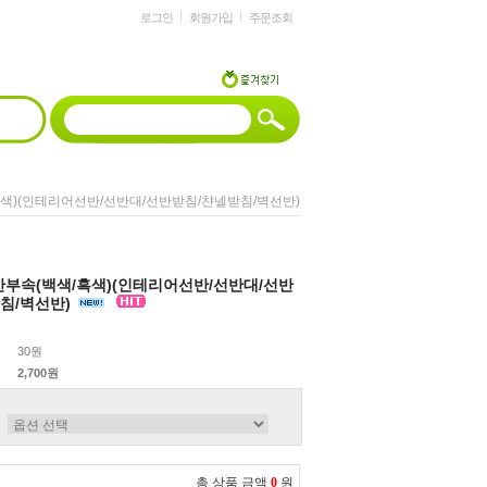
로그인
회원가입
주문조회
흑색)(인테리어선반/선반대/선반받침/챤넬받침/벽선반)
반부속(백색/흑색)(인테리어선반/선반대/선반
침/벽선반)
30원
2,700원
총 상품 금액
0
원