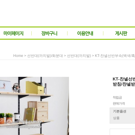
>
>
> KT-찬넬선반부속(백색/
Home
선반대(까치발)/화분대
선반대(까치발)
KT-찬넬선
받침/챤넬받
적립금
판매가격
기본옵션
상품