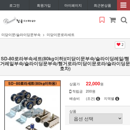
로그인
회원가입
마이페이지
최근본상품
미닫이문/슬라이딩문부속
미닫이문로라세트
2
SD-80로라부속세트(80kg이하)(미닫이문부속/슬라이딩레일/행
거레일부속/슬라이딩문부속/행거로라/미닫이문로라/슬라이딩문
호차)
22,000
상품가
원
적립금
200원
배송비
(조건)
지역별
상품