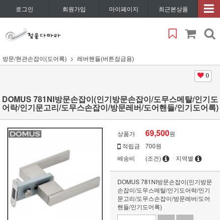
로그인
회원가입
마이페이지
최근본상품
방문/현관손잡이(도어록)
레버핸들(버튼잠금용)
0
DOMUS 781NI방문손잡이(인기방문손잡이/도무스메탈/인기도
어락/인기문고리/도무스손잡이/방문레버/도어핸들/인기도어록)
69,500
상품가
원
적립금
700원
배송비
(조건)
지역별
DOMUS 781NI방문손잡이(인기방문
손잡이/도무스메탈/인기도어락/인기
문고리/도무스손잡이/방문레버/도어
핸들/인기도어록)