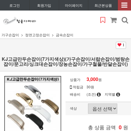
로그인
회원가입
마이페이지
최근본상품
가구손잡이
정면고정손잡이
금속손잡이
1
KJ고급만두손잡이(7가지색상)(가구손잡이/서랍손잡이/범랑손
잡이/문고리/싱크대손잡이/장농손잡이/가구철물/반달손잡이)
3,000
상품가
원
적립금
30원
배송비
(조건)
지역별
색상
총 상품 금액
0
원